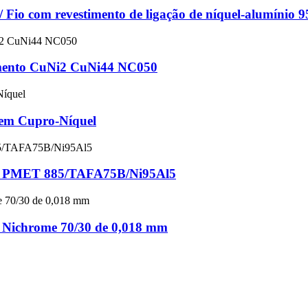
/ Fio com revestimento de ligação de níquel-alumínio 9
lamento CuNi2 CuNi44 NC050
 em Cupro-Níquel
ica PMET 885/TAFA75B/Ni95Al5
0 Nichrome 70/30 de 0,018 mm