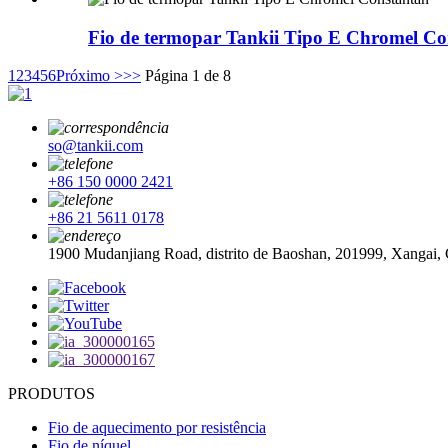
Fio de termopar Tankii Tipo E Chromel Co
1
2
3
4
5
6
Próximo >
>>
Página 1 de 8
so@tankii.com
+86 150 0000 2421
+86 21 5611 0178
1900 Mudanjiang Road, distrito de Baoshan, 201999, Xangai,
PRODUTOS
Fio de aquecimento por resistência
Fio de níquel