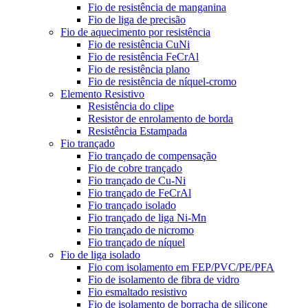
Fio de resistência de manganina
Fio de liga de precisão
Fio de aquecimento por resistência
Fio de resistência CuNi
Fio de resistência FeCrAl
Fio de resistência plano
Fio de resistência de níquel-cromo
Elemento Resistivo
Resistência do clipe
Resistor de enrolamento de borda
Resistência Estampada
Fio trançado
Fio trançado de compensação
Fio de cobre trançado
Fio trançado de Cu-Ni
Fio trançado de FeCrAl
Fio trançado isolado
Fio trançado de liga Ni-Mn
Fio trançado de nicromo
Fio trançado de níquel
Fio de liga isolado
Fio com isolamento em FEP/PVC/PE/PFA
Fio de isolamento de fibra de vidro
Fio esmaltado resistivo
Fio de isolamento de borracha de silicone