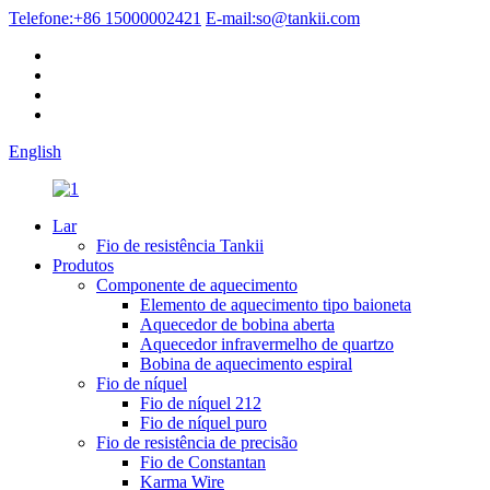
Telefone:
+86 15000002421
E-mail:
so@tankii.com
English
Lar
Fio de resistência Tankii
Produtos
Componente de aquecimento
Elemento de aquecimento tipo baioneta
Aquecedor de bobina aberta
Aquecedor infravermelho de quartzo
Bobina de aquecimento espiral
Fio de níquel
Fio de níquel 212
Fio de níquel puro
Fio de resistência de precisão
Fio de Constantan
Karma Wire